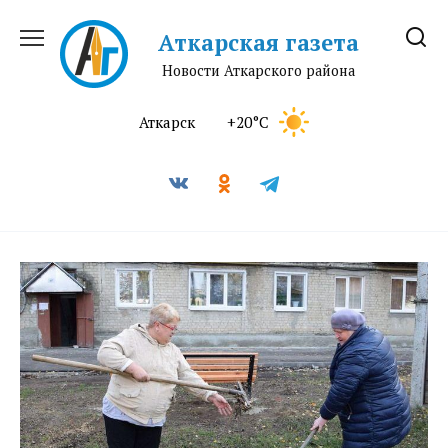
Перейти
к
Аткарская газета
содержанию
Новости Аткарского района
Аткарск
+20°C