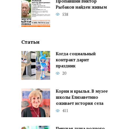
Пропавший Виктор
Рыбаков найден живым
538
Статьи
Когда социальный
контракт дарит
праздник
20
Корни и крылья. В музее
школы Елизаветино
оживает история села
411
Певучая душа родного