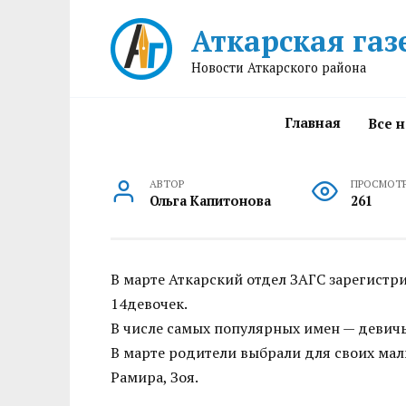
Перейти
Аткарская газ
к
содержанию
Новости Аткарского района
Главная
Все 
АВТОР
ПРОСМОТ
Ольга Капитонова
261
В марте Аткарский отдел ЗАГС зарегистр
14девочек.
В числе самых популярных имен — девичь
В марте родители выбрали для своих мал
Рамира, Зоя.