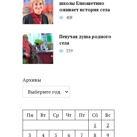
школы Елизаветино
оживает история села
408
Певучая душа родного
села
339
Архивы
Пн
Вт
Ср
Чт
Пт
Сб
Вс
1
2
3
4
5
6
7
8
9