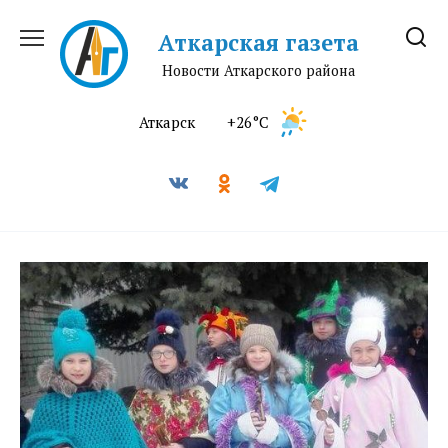
Перейти
к
Аткарская газета
содержанию
Новости Аткарского района
Аткарск
+26°C