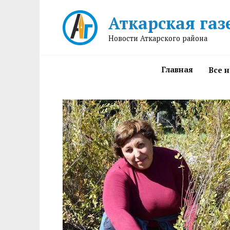
Перейти
Аткарская газ
к
содержанию
Новости Аткарского района
Главная
Все 