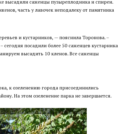
рке высадили саженцы пузыреплодника и спиреи.
женов, часть у лавочек неподалеку от памятника
ревьев и кустарников, — пояснила Торонова. –
– сегодня посадили более 50 саженцев кустарника
ланируем высадить 10 кленов. Все саженцы
рка, к озеленению города присоединились
ону. На этом озеленение парка не завершается.