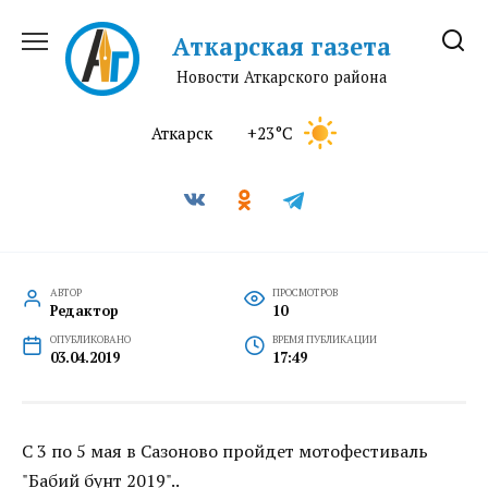
Перейти
к
Аткарская газета
содержанию
Новости Аткарского района
Аткарск
+23°C
АВТОР
ПРОСМОТРОВ
Редактор
10
ОПУБЛИКОВАНО
ВРЕМЯ ПУБЛИКАЦИИ
03.04.2019
17:49
С 3 по 5 мая в Сазоново пройдет мотофестиваль
"Бабий бунт 2019"..