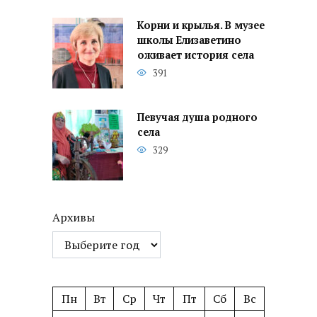
Корни и крылья. В музее
школы Елизаветино
оживает история села
391
Певучая душа родного
села
329
Архивы
Пн
Вт
Ср
Чт
Пт
Сб
Вс