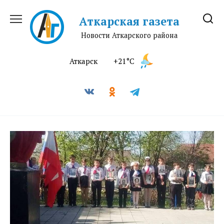
Перейти
к
Аткарская газета
содержанию
Новости Аткарского района
Аткарск
+21°C