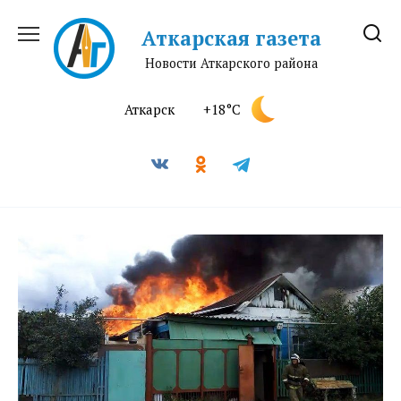
Перейти
к
Аткарская газета
содержанию
Новости Аткарского района
Аткарск
+18°C