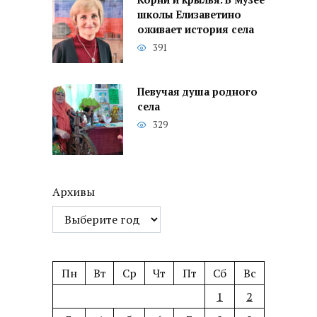
школы Елизаветино
оживает история села
391
Певучая душа родного
села
329
Архивы
Пн
Вт
Ср
Чт
Пт
Сб
Вс
1
2