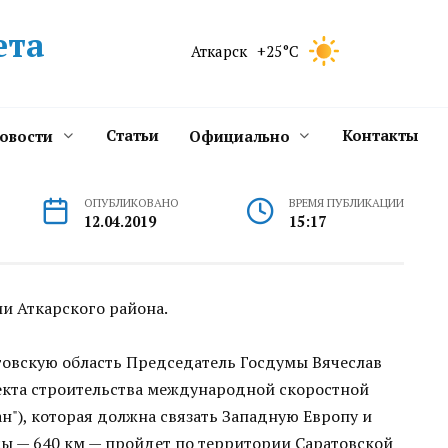
ета
Аткарск
+25°C
Статьи
Контакты
новости
Официально
ОПУБЛИКОВАНО
ВРЕМЯ ПУБЛИКАЦИИ
12.04.2019
15:17
ии Аткарского района.
атовскую область Председатель Госдумы Вячеслав
оекта строительства международной скоростной
"), которая должна связать Западную Европу и
ы — 640 км — пройдет по территории Саратовской