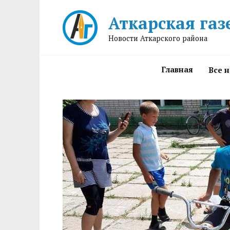
Перейти
Аткарская газ
к
содержанию
Новости Аткарского района
Главная
Все 