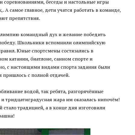
 соревнованиями, беседы и настольные игры
. А самое главное, дети учатся работать в команде,
ают препятствия.
 Олимпию командный дух и желание победить
 победу. Школьники вспомнили олимпийскую
правил. Юные спортсмены состязались в
ом катании, биатлоне, санном спорте и
но, с настоящими видами спорта задания были
я пришлось с полной отдачей.
ливание водой, так ребята, разгорячённые
 и тридцатиградусная жара им оказалась нипочём!
 стало традицией, а в конце дня изготовили
рашна!