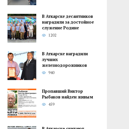
В Аткарске десантников
наградили за достойное
служение Родине
1202
В Аткарске наградили
лучших
железнодорожников
940
Пропавший Виктор
Рыбаков найден живым
459
В Аткарске считают