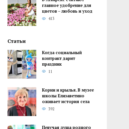
главное удобрение для
цветов – любовь и уход
413
Статьи
Когда социальный
контракт дарит
праздник
11
Корни и крылья. В музее
школы Елизаветино
оживает история села
392
Певучая душа родного