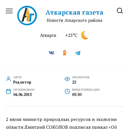
Перейти
к
Аткарская газета
содержанию
Новости Аткарского района
Аткарск
+23°C
АВТОР
ПРОСМОТРОВ
Редактор
22
ОПУБЛИКОВАНО
ВРЕМЯ ПУБЛИКАЦИИ
04.06.2015
05:30
2 июня министр природных ресурсов и экологии
области Дмитрий СОКОЛОВ подписал приказ «Об