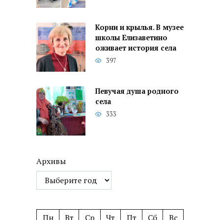
Корни и крылья. В музее
школы Елизаветино
оживает история села
397
Певучая душа родного
села
333
Архивы
Пн
Вт
Ср
Чт
Пт
Сб
Вс