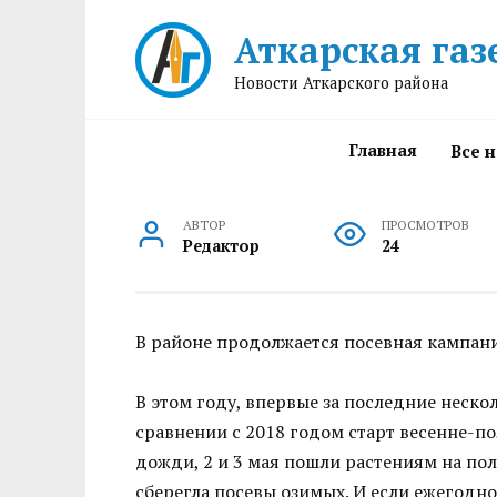
Перейти
Аткарская газ
к
содержанию
Новости Аткарского района
Главная
Все 
АВТОР
ПРОСМОТРОВ
Редактор
24
В районе продолжается посевная кампани
В этом году, впервые за последние неско
сравнении с 2018 годом старт весенне-п
дожди, 2 и 3 мая пошли растениям на пол
сберегла посевы озимых. И если ежегодно 