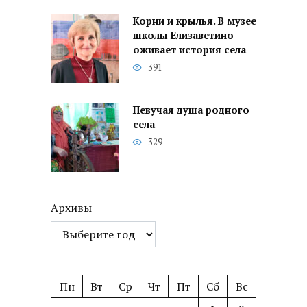
Корни и крылья. В музее
школы Елизаветино
оживает история села
391
Певучая душа родного
села
329
Архивы
Пн
Вт
Ср
Чт
Пт
Сб
Вс