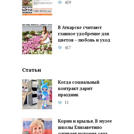
459
В Аткарске считают
главное удобрение для
цветов – любовь и уход
417
Статьи
Когда социальный
контракт дарит
праздник
11
Корни и крылья. В музее
школы Елизаветино
оживает история села