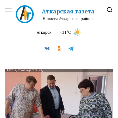
Перейти
к
Аткарская газета
содержанию
Новости Аткарского района
Аткарск
+31°C