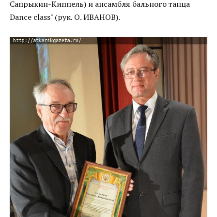
Сапрыкин-Киппель) и ансамбля бального танца
Dance class" (рук. О. ИВАНОВ).