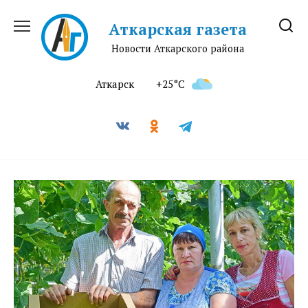
Перейти
к
Аткарская газета
содержанию
Новости Аткарского района
Аткарск
+25°C