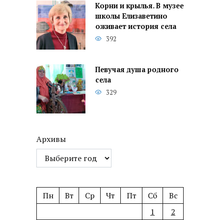
Корни и крылья. В музее
школы Елизаветино
оживает история села
392
Певучая душа родного
села
329
Архивы
Пн
Вт
Ср
Чт
Пт
Сб
Вс
1
2