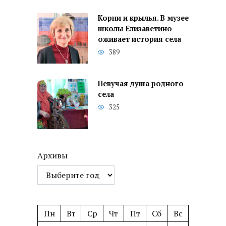
Корни и крылья. В музее
школы Елизаветино
оживает история села
389
Певучая душа родного
села
325
Архивы
Пн
Вт
Ср
Чт
Пт
Сб
Вс