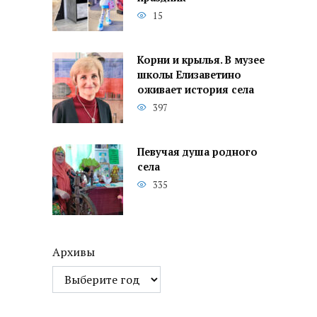
15
Корни и крылья. В музее
школы Елизаветино
оживает история села
397
Певучая душа родного
села
335
Архивы