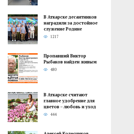
В Аткарске десантников
наградили за достойное
служение Родине
1217
Пропавший Виктор
Рыбаков найден живым
480
В Аткарске считают
главное удобрение для
цветов – любовь и уход
444
Алексей Колесников