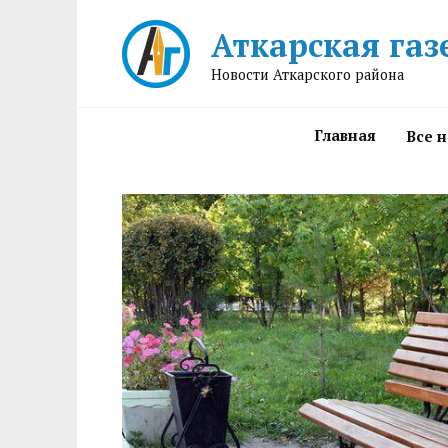
Перейти
Аткарская газ
к
содержанию
Новости Аткарского района
Главная
Все 