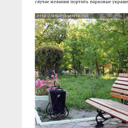
случае желания портить парковые украше