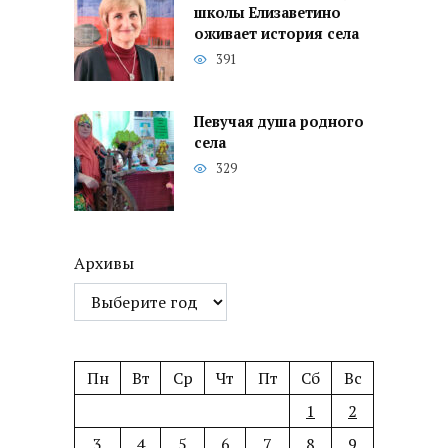
школы Елизаветино
оживает история села
391
Певучая душа родного
села
329
Архивы
Пн
Вт
Ср
Чт
Пт
Сб
Вс
1
2
3
4
5
6
7
8
9