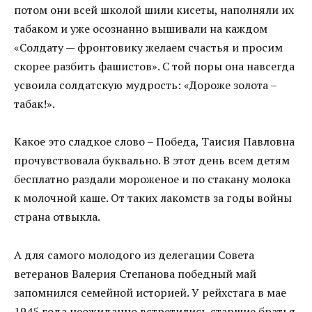
потом они всей школой шили кисеты, наполняли их
табаком и уже осознанно вышивали на каждом
«Солдату — фронтовику желаем счастья и просим
скорее разбить фашистов». С той поры она навсегда
усвоила солдатскую мудрость: «Дороже золота –
табак!».
Какое это сладкое слово – Победа, Таисия Павловна
прочувствовала буквально. В этот день всем детям
бесплатно раздали мороженое и по стакану молока
к молочной каше. От таких лакомств за годы войны
страна отвыкла.
А для самого молодого из делегации Совета
ветеранов Валерия Степанова победный май
запомнился семейной историей. У рейхстага в мае
1945 года неожиданно встретились старшие братья