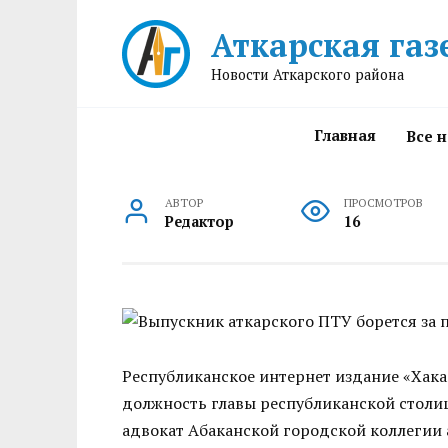
Перейти
Аткарская газ
к
содержанию
Новости Аткарского района
Главная
Все 
АВТОР
ПРОСМОТРОВ
Редактор
16
Республиканское интернет издание «Хака
должность главы республиканской столиц
адвокат Абаканской городской коллегии