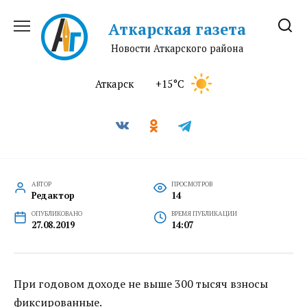
Перейти
к
Аткарская газета
содержанию
Новости Аткарского района
Аткарск
+15°C
АВТОР
ПРОСМОТРОВ
Редактор
14
ОПУБЛИКОВАНО
ВРЕМЯ ПУБЛИКАЦИИ
27.08.2019
14:07
При годовом доходе не выше 300 тысяч взносы
фиксированные.