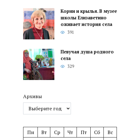
Корни и крылья. В музее
школы Елизаветино
оживает история села
391
Певучая душа родного
села
329
Архивы
Пн
Вт
Ср
Чт
Пт
Сб
Вс