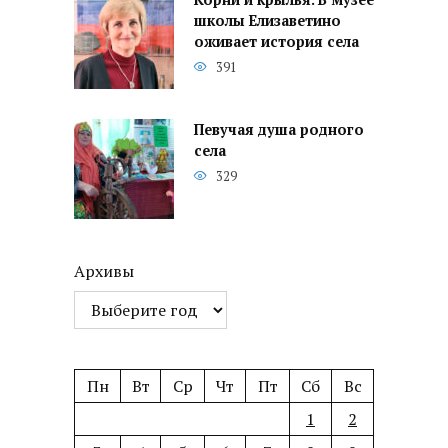
школы Елизаветино
оживает история села
391
Певучая душа родного
села
329
Архивы
Пн
Вт
Ср
Чт
Пт
Сб
Вс
1
2