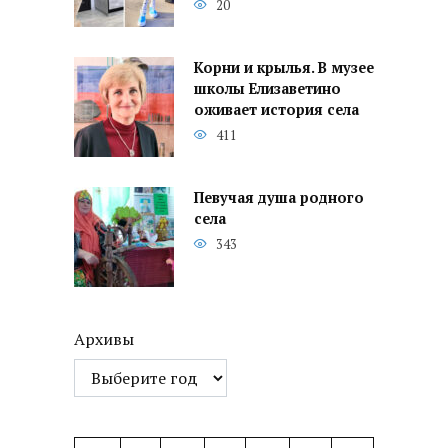
20
Корни и крылья. В музее
школы Елизаветино
оживает история села
411
Певучая душа родного
села
343
Архивы