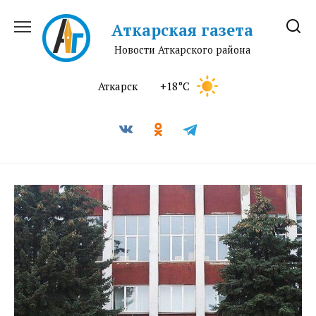
Перейти
к
Аткарская газета
содержанию
Новости Аткарского района
Аткарск
+18°C