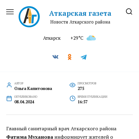
Перейти
к
Аткарская газета
содержанию
Новости Аткарского района
Аткарск
+29°C
АВТОР
ПРОСМОТРОВ
Ольга Капитонова
275
ОПУБЛИКОВАНО
ВРЕМЯ ПУБЛИКАЦИИ
08.04.2024
16:57
Главный санитарный врач Аткарского района
Фатима Муханова
информирует жителей о