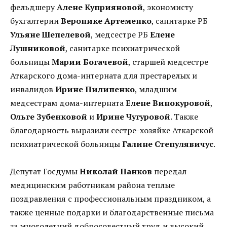
фельдшеру
Алене Куприяновой
, экономисту
бухгалтерии
Веронике Артеменко
, санитарке РБ
Ульяне Шепелевой
, медсестре РБ
Елене
Лушниковой
, санитарке психиатрической
больницы
Марии Богачевой
, старшей медсестре
Аткарского дома-интерната для престарелых и
инвалидов
Ирине Пилипенко
, младшим
медсестрам дома-интерната
Елене Винокуровой
,
Ольге Зубенковой
и
Ирине Чугуровой
. Также
благодарность выразили сестре-хозяйке Аткарской
психиатрической больницы
Галине Степулявичус
.
Депутат Госдумы
Николай Панков
передал
медицинским работникам района теплые
поздравления с профессиональным праздником, а
также ценные подарки и благодарственные письма
за многолетний добросовестный труд и высокий