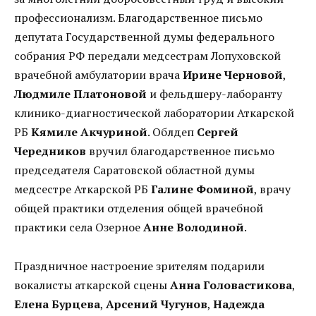
профессионализм. Благодарственное письмо
депутата Государственной думы федерального
собрания РФ передали медсестрам Лопуховской
врачебной амбулатории врача
Ирине Черновой
,
Людмиле Платоновой
и фельдшеру-лаборанту
клинико-диагностической лаборатории Аткарской
РБ
Кямиле Акчуриной
. Облдеп
Сергей
Чередников
вручил благодарственное письмо
председателя Саратовской областной думы
медсестре Аткарской РБ
Галине Фоминой
, врачу
общей практики отделения общей врачебной
практики села Озерное
Анне Володиной
.
Праздничное настроение зрителям подарили
вокалисты аткарской сцены
Анна Головастикова
,
Елена Бурцева
,
Арсений Чугунов
,
Надежда