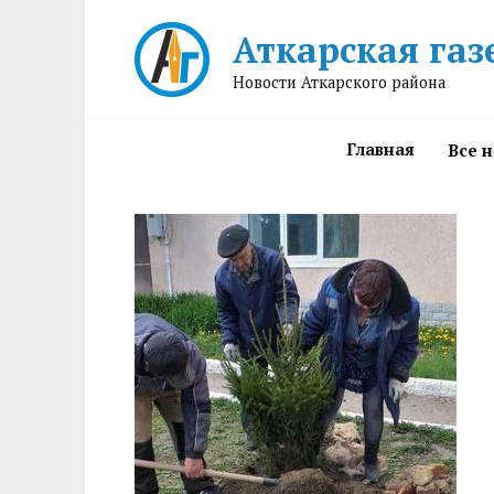
Перейти
Аткарская газ
к
содержанию
Новости Аткарского района
Главная
Все 