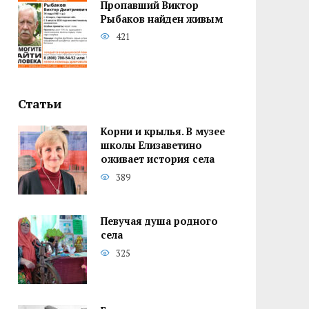
Пропавший Виктор
Рыбаков найден живым
421
Статьи
Корни и крылья. В музее
школы Елизаветино
оживает история села
389
Певучая душа родного
села
325