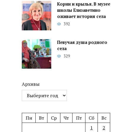
Корни и крылья. В музее
школы Елизаветино
оживает история села
392
Певучая душа родного
села
329
Архивы
Пн
Вт
Ср
Чт
Пт
Сб
Вс
1
2