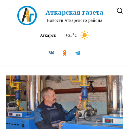
Перейти
к
Аткарская газета
содержанию
Новости Аткарского района
Аткарск
+25°C