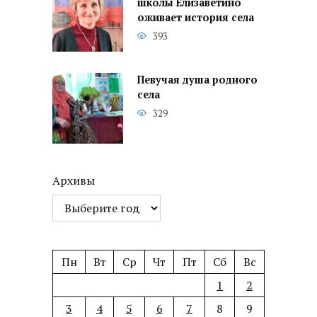
школы Елизаветино
оживает история села
393
Певучая душа родного
села
329
Архивы
Пн
Вт
Ср
Чт
Пт
Сб
Вс
1
2
3
4
5
6
7
8
9