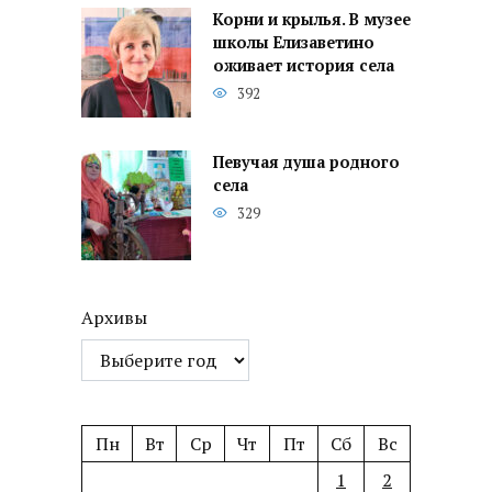
Корни и крылья. В музее
школы Елизаветино
оживает история села
392
Певучая душа родного
села
329
Архивы
Пн
Вт
Ср
Чт
Пт
Сб
Вс
1
2