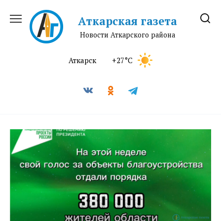
Перейти
к
Аткарская газета
содержанию
Новости Аткарского района
Аткарск
+27°C