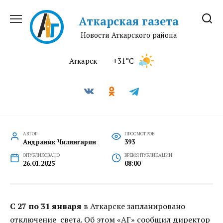
Перейти
к
Аткарская газета
содержанию
Новости Аткарского района
Аткарск
+31°C
АВТОР
ПРОСМОТРОВ
Андраник Чилингарян
393
ОПУБЛИКОВАНО
ВРЕМЯ ПУБЛИКАЦИИ
26.01.2025
08:00
С 27 по 31 января
в Аткарске запланировано
отключение света. Об этом «АГ» сообщил директор