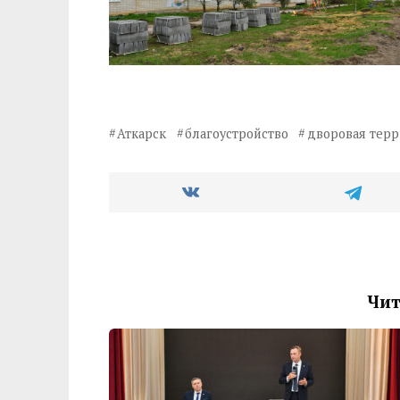
Аткарск
благоустройство
дворовая тер
Чит