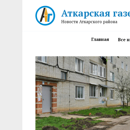
Перейти
Аткарская газ
к
содержанию
Новости Аткарского района
Главная
Все 