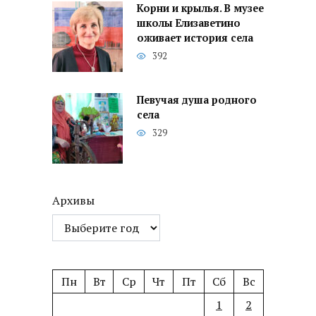
Корни и крылья. В музее
школы Елизаветино
оживает история села
392
Певучая душа родного
села
329
Архивы
Пн
Вт
Ср
Чт
Пт
Сб
Вс
1
2