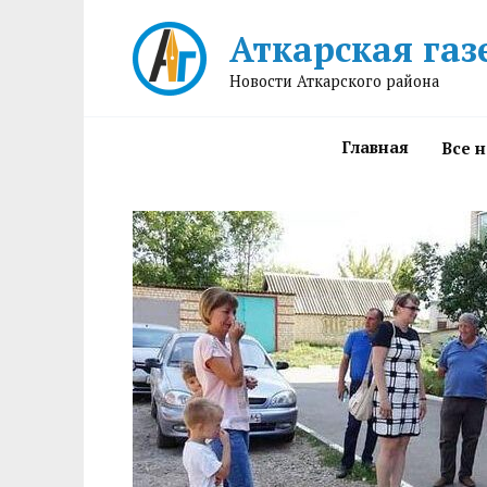
Перейти
Аткарская газ
к
содержанию
Новости Аткарского района
Главная
Все 