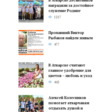
В Аткарске десантников
наградили за достойное
служение Родине
1217
Пропавший Виктор
Рыбаков найден живым
477
В Аткарске считают
главное удобрение для
цветов – любовь и уход
442
Алексей Колесников
помогает аткарчанам
отдыхать душой и