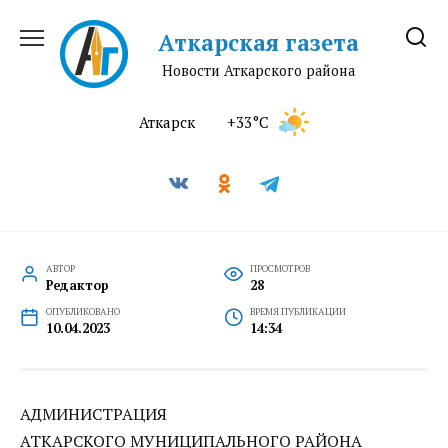
Перейти
к
Аткарская газета
содержанию
Новости Аткарского района
Аткарск
+33°C
АВТОР
ПРОСМОТРОВ
Редактор
28
ОПУБЛИКОВАНО
ВРЕМЯ ПУБЛИКАЦИИ
10.04.2023
14:34
АДМИНИСТРАЦИЯ
АТКАРСКОГО МУНИЦИПАЛЬНОГО РАЙОНА