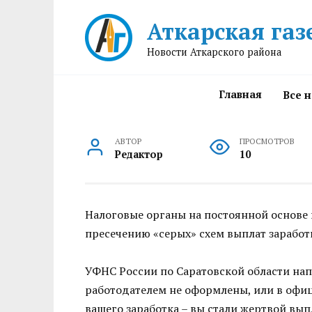
Перейти
Аткарская газ
к
содержанию
Новости Аткарского района
Главная
Все 
АВТОР
ПРОСМОТРОВ
Редактор
10
Налоговые органы на постоянной основе
пресечению «серых» схем выплат заработ
УФНС России по Саратовской области нап
работодателем не оформлены, или в офиц
вашего заработка – вы стали жертвой вып