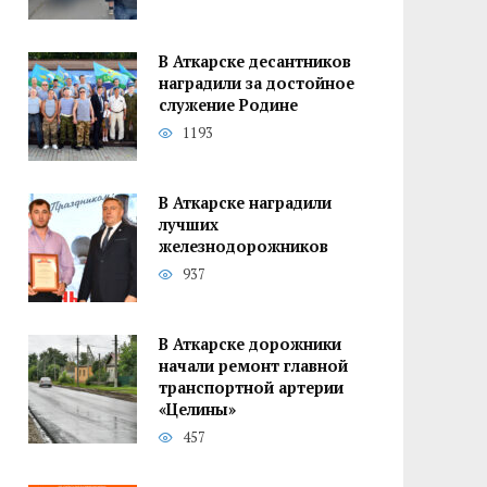
В Аткарске десантников
наградили за достойное
служение Родине
1193
В Аткарске наградили
лучших
железнодорожников
937
В Аткарске дорожники
начали ремонт главной
транспортной артерии
«Целины»
457