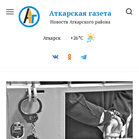
Перейти
к
Аткарская газета
содержанию
Новости Аткарского района
Аткарск
+26°C