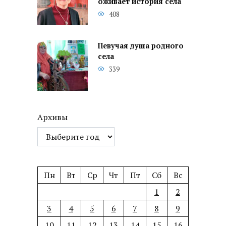
оживает история села
408
Певучая душа родного
села
339
Архивы
Пн
Вт
Ср
Чт
Пт
Сб
Вс
1
2
3
4
5
6
7
8
9
10
11
12
13
14
15
16