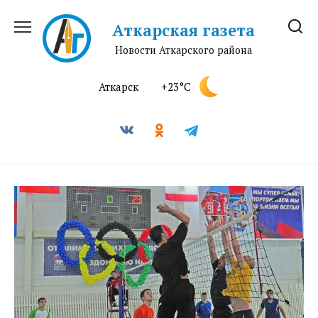
Перейти
к
Аткарская газета
содержанию
Новости Аткарского района
Аткарск
+23°C