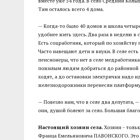
вместе уже 54 года. В село Средний Кол
Там осталось всего 4 дома.
— Когда-то было 40 домов и школа четыр
удобнее жить здесь. Два раза в неделю в 
Есть соцработник, который по хозяйству 
Часто навещают дети и внуки. В селе есть 
пенсионеры, что нет в селе медработника.
пожилым людям добраться до районной п
ходят, а до остановки электрички надо и
железнодорожники перенесли платформу к
— Повезло нам, что в селе два депутата,
они, душой болеют за село. Большая благ
Настоящий хозяин села.
Хозяин – тольк
Франца Емельяновича ПАВОНСКОГО. Это ег