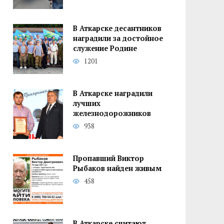
В Аткарске десантников
наградили за достойное
служение Родине
1201
В Аткарске наградили
лучших
железнодорожников
938
Пропавший Виктор
Рыбаков найден живым
458
В Аткарске считают