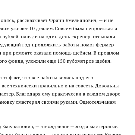
оропясь, рассказывает Франц Емельянович, — и не
елом уже лет 10 делаем. Совсем была непроезжая и
 рублей, наняли на один день скрепер, отсыпали
 следующий год продолжить работы помог фермер
 при ремонте оказали помощь щебнем. В прошлом
ного фонда, уложили еще 150 кубометров щебня.
от факт, что все работы велись под его
 все технически правильно и на совесть. Довольны
мастер. Благодаря ему практически в каждом дворе
тановку смастерил своими руками. Односельчанам
 Емельянович, — а молдаване — люди мастеровые.
Франц Емельянович — горожане позавидуют. Вместе