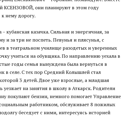
ой КСЕНЗОВОЙ, они планируют в этом году
 к нему дорогу.
 – кубанская казачка. Сильная и энергичная, за
у и за три не поспеть. Певунья и плясунья, с
дев в театральном училище разодетых и уверенных
очку учиться на обувщика. По направлению уехала в
стые годы семья вынуждена была вернуться в
к в селе. С тех пор Средний Колышлей стал
которой 3 детей. Двое уже взрослые, а младшая
 уезжает на занятия в школу в Аткарск. Родители
ину покупают бензин, немного помогает Управление
 социальным работником, обслуживает 8 пожилых
 подолгу беседует с ними, интересуясь историей