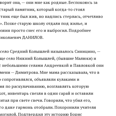
ворит она, — они мне как родные. Беспокоюсь за
 старый памятник, который когда-то стоял
тник еще был жив, но надпись стерлась, отчетливо
». Позже старую школу отдали под жилье, и
зяин просто снес его и выбросил. Подробнее
 Николаевич ДАНИЛОВ.
 село Средний Колышлей называлось Синицино, —
еще село Нижний Колышлей, (бывшие Малюки) и
 с небольшими селами Андреевкой и Павловкой они
мени — Димитрова. Мне мама рассказывала, что в
о сопротивлялся, объявляли кулаками и
ия по раскулачиванию, возглавлять которую
кот, инвентарь свезли в один сарай и оставили
итал при свете свечи. Говорили, что убил его,
ого даже гармонь отобрали. Похоронили учителя
 могилой. Подтвердил эту историю Борис