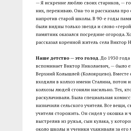
— Я искренне люблю своих стариков, — го
них, переживаю. Она-то и рассказала про
напротив старой школы. В 90-е годы памя
были видны только звезда и слово «герой
памятник оказался посредине огорода. Хо
рассказал коренной житель села Виктор
Наше детство — это голод.
До 1930 года
вспоминает Виктор Николаевич, — было 
Верхний Колышлей (Колоярцево). Вместе
входили в колхоз имени Сталина, потом и
колхозы людей сгоняли насильно. Тех, кт
раскулачивали. Была специальная комисс
назначили сельского учителя. Все вещи, с
учителя сторожить. Он сидел у окошка и ч
выстрелив из ружья, сын кулака, у котор
около школы и ученики ухаживали за его