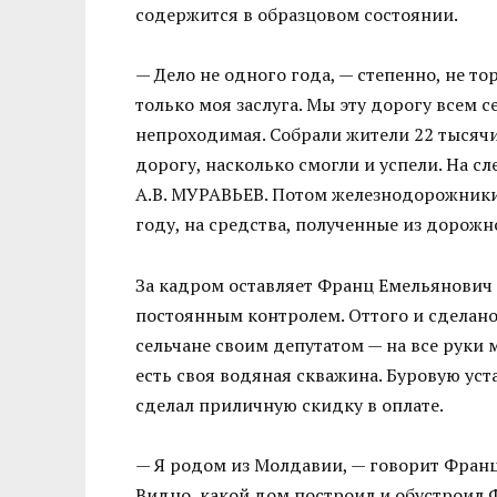
содержится в образцовом состоянии.
— Дело не одного года, — степенно, не т
только моя заслуга. Мы эту дорогу всем с
непроходимая. Собрали жители 22 тысячи
дорогу, насколько смогли и успели. На
А.В. МУРАВЬЕВ. Потом железнодорожники
году, на средства, полученные из дорож
За кадром оставляет Франц Емельянович т
постоянным контролем. Оттого и сделано
сельчане своим депутатом — на все руки 
есть своя водяная скважина. Буровую ус
сделал приличную скидку в оплате.
— Я родом из Молдавии, — говорит Франц
Видно, какой дом построил и обустроил 