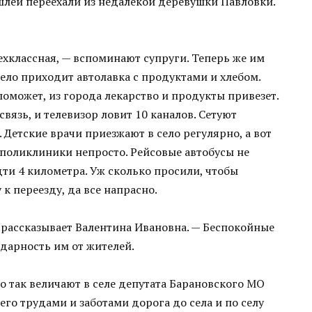
ышлей переехали из недалекой деревушки Павловки.
ехклассная, — вспоминают супруги. Теперь же им
село приходит автолавка с продуктами и хлебом.
поможет, из города лекарство и продукты привезет.
связь, и телевизор ловит 10 каналов. Сетуют
 Детские врачи приезжают в село регулярно, а вот
оликлиники непросто. Рейсовые автобусы не
дти 4 километра. Уж сколько просили, чтобы
 переезду, да все напрасно.
 — рассказывает Валентина Ивановна. — Беспокойные
одарность им от жителей.
о так величают в селе депутата Барановского МО
о трудами и заботами дорога до села и по селу