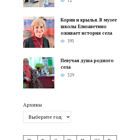
12
Корни и крылья. В музее
школы Елизаветино
оживает история села
393
Певучая душа родного
села
329
Архивы