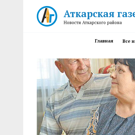
Перейти
Аткарская газ
к
содержанию
Новости Аткарского района
Главная
Все 