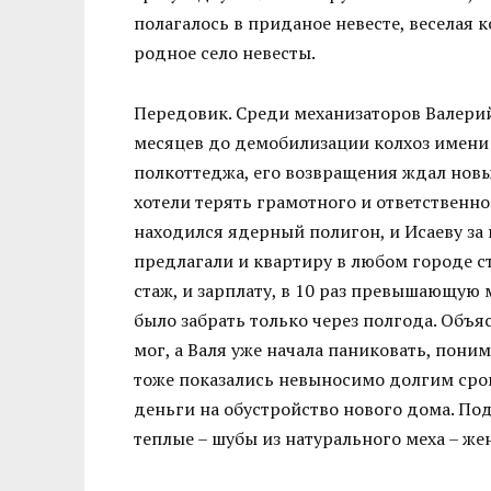
полагалось в приданое невесте, веселая 
родное село невесты.
Передовик. Среди механизаторов Валерий 
месяцев до демобилизации колхоз имени
полкоттеджа, его возвращения ждал новы
хотели терять грамотного и ответственног
находился ядерный полигон, и Исаеву за
предлагали и квартиру в любом городе с
стаж, и зарплату, в 10 раз превышающую
было забрать только через полгода. Объя
мог, а Валя уже начала паниковать, поним
тоже показались невыносимо долгим сроко
деньги на обустройство нового дома. По
теплые – шубы из натурального меха – жен