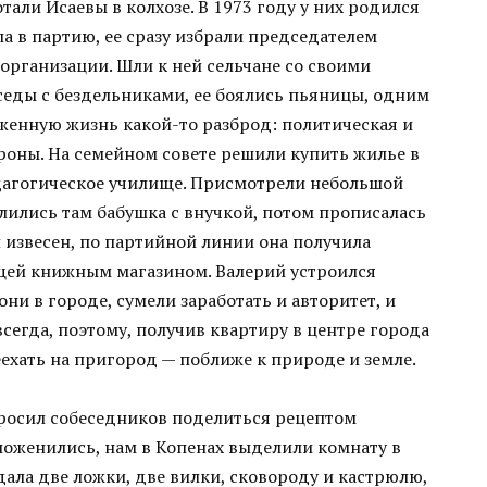
тали Исаевы в колхозе. В 1973 году у них родился
а в партию, ее сразу избрали председателем
организации. Шли к ней сельчане со своими
седы с бездельниками, ее боялись пьяницы, одним
аженную жизнь какой-то разброд: политическая и
роны. На семейном совете решили купить жилье в
педагогическое училище. Присмотрели небольшой
ились там бабушка с внучкой, потом прописалась
л извесен, по партийной линии она получила
ющей книжным магазином. Валерий устроился
ни в городе, сумели заработать и авторитет, и
всегда, поэтому, получив квартиру в центре города
ехать на пригород — поближе к природе и земле.
росил собеседников поделиться рецептом
поженились, нам в Копенах выделили комнату в
ала две ложки, две вилки, сковороду и кастрюлю,