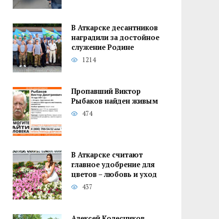
В Аткарске десантников
наградили за достойное
служение Родине
1214
Пропавший Виктор
Рыбаков найден живым
474
В Аткарске считают
главное удобрение для
цветов – любовь и уход
437
Алексей Колесников