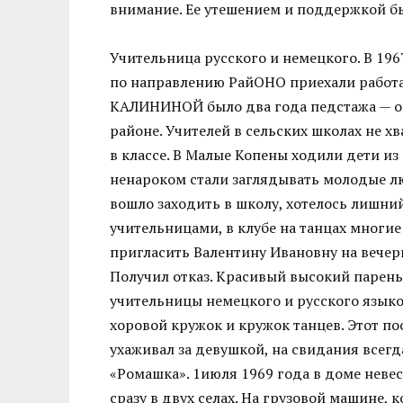
внимание. Ее утешением и поддержкой бы
Учительница русского и немецкого. В 19
по направлению РайОНО приехали работа
КАЛИНИНОЙ было два года педстажа — он
районе. Учителей в сельских школах не хв
в классе. В Малые Копены ходили дети из
ненароком стали заглядывать молодые лю
вошло заходить в школу, хотелось лишн
учительницами, в клубе на танцах многие
пригласить Валентину Ивановну на вечери
Получил отказ. Красивый высокий парень
учительницы немецкого и русского языко
хоровой кружок и кружок танцев. Этот пос
ухаживал за девушкой, на свидания все
«Ромашка». 1июля 1969 года в доме невест
сразу в двух селах. На грузовой машине, 