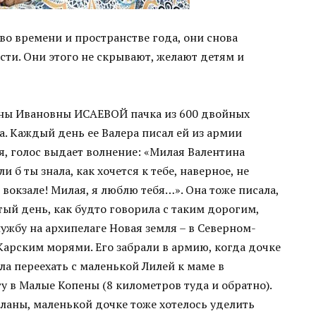
во времени и пространстве года, они снова
сти. Они этого не скрывают, желают детям и
тины Ивановны ИСАЕВОЙ пачка из 600 двойных
а. Каждый день ее Валера писал ей из армии
я, голос выдает волнение: «Милая Валентина
и б ты знала, как хочется к тебе, наверное, не
 вокзале! Милая, я люблю тебя…». Она тоже писала,
ый день, как будто говорила с таким дорогим,
ужбу на архипелаге Новая земля – в Северном-
арским морями. Его забрали в армию, когда дочке
ла переехать с маленькой Лилей к маме в
у в Малые Копены (8 километров туда и обратно).
планы, маленькой дочке тоже хотелось уделить