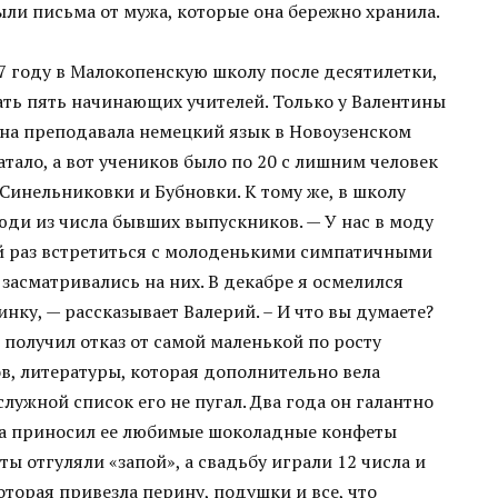
ли письма от мужа, которые она бережно хранила.
67 году в Малокопенскую школу после десятилетки,
ть пять начинающих учителей. Только у Валентины
а преподавала немецкий язык в Новоузенском
атало, а вот учеников было по 20 с лишним человек
 Синельниковки и Бубновки. К тому же, в школу
ди из числа бывших выпускников. — У нас в моду
ий раз встретиться с молоденькими симпатичными
 засматривались на них. В декабре я осмелился
нку, — рассказывает Валерий. – И что вы думаете?
 получил отказ от самой маленькой по росту
в, литературы, которая дополнительно вела
лужной список его не пугал. Два года он галантно
гда приносил ее любимые шоколадные конфеты
ы отгуляли «запой», а свадьбу играли 12 числа и
которая привезла перину, подушки и все, что