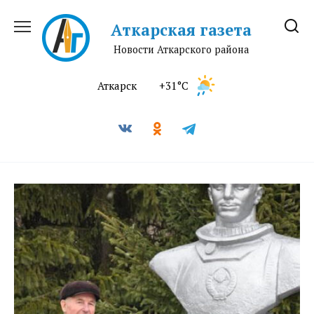
Перейти
к
Аткарская газета
содержанию
Новости Аткарского района
Аткарск
+31°C