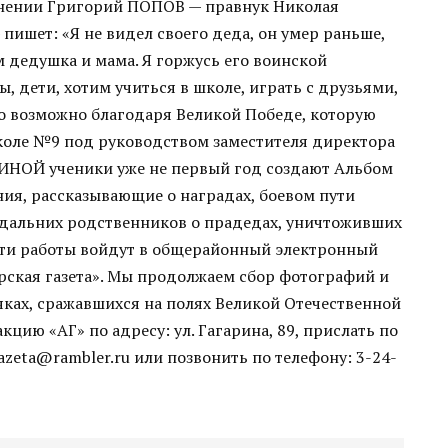
чинении Григорий ПОПОВ — правнук Николая
пишет: «Я не видел своего деда, он умер раньше,
м дедушка и мама. Я горжусь его воинской
, дети, хотим учиться в школе, играть с друзьями,
то возможно благодаря Великой Победе, которую
оле №9 под руководством заместителя директора
ИНОЙ ученики уже не первый год создают Альбом
ия, рассказывающие о наградах, боевом пути
 дальних родственников о прадедах, уничтоживших
ти работы войдут в общерайонный электронный
рская газета». Мы продолжаем сбор фотографий и
ках, сражавшихся на полях Великой Отечественной
ию «АГ» по адресу: ул. Гагарина, 89, прислать по
azeta@rambler.ru или позвонить по телефону: 3-24-