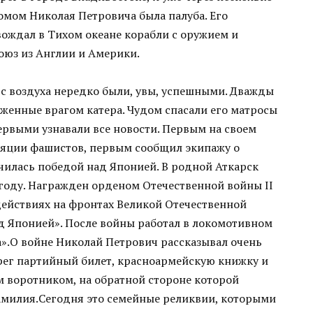
домом Николая Петровича была палуба. Его
вождал в Тихом океане корабли с оружием и
оюз из Англии и Америки.
с воздуха нередко были, увы, успешными. Дважды
женные врагом катера. Чудом спасали его матросы
ервыми узнавали все новости. Первым на своем
ляции фашистов, первым сообщил экипажу о
нчилась победой над Японией. В родной Аткарск
году. Награжден орденом Отечественной войны II
 действиях на фронтах Великой Отечественной
ад Японией». После войны работал в локомотивном
».О войне Николай Петрович рассказывал очень
рег партийный билет, красноармейскую книжку и
 воротником, на обратной стороне которой
милия.Сегодня это семейные реликвии, которыми