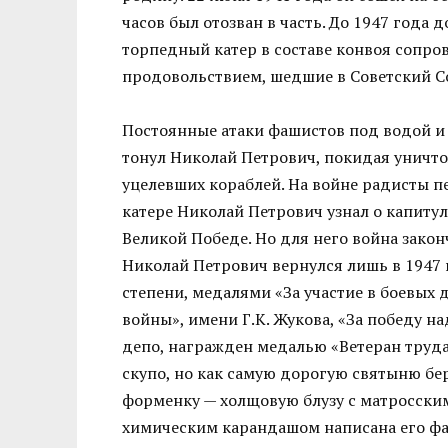
часов был отозван в часть. До 1947 года 
торпедный катер в составе конвоя сопро
продовольствием, шедшие в Советский С
Постоянные атаки фашистов под водой и 
тонул Николай Петрович, покидая уничто
уцелевших кораблей. На войне радисты п
катере Николай Петрович узнал о капиту
Великой Победе. Но для него война зако
Николай Петрович вернулся лишь в 1947 
степени, медалями «За участие в боевых
войны», имени Г.К. Жукова, «За победу н
депо, награжден медалью «Ветеран труда
скупо, но как самую дорогую святыню бе
форменку — холщовую блузу с матросским
химическим карандашом написана его фа