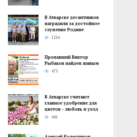
В Аткарске десантников
наградили за достойное
служение Родине
1216
Пропавший Виктор
Рыбаков найден живым
475
В Аткарске считают
главное удобрение для
цветов – любовь и уход
441
Алексей Колесников