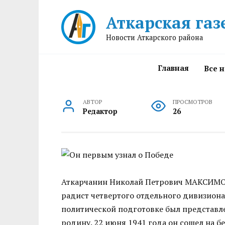
Перейти
Аткарская газ
к
содержанию
Новости Аткарского района
Главная
Все 
АВТОР
ПРОСМОТРОВ
Редактор
26
Аткарчанин Николай Петрович МАКСИМОВ 
радист четвертого отдельного дивизиона 
политической подготовке был представл
родину. 22 июня 1941 года он сошел на бе