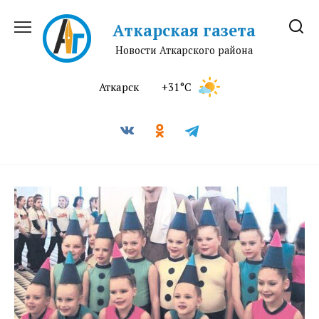
Перейти
к
Аткарская газета
содержанию
Новости Аткарского района
Аткарск
+31°C