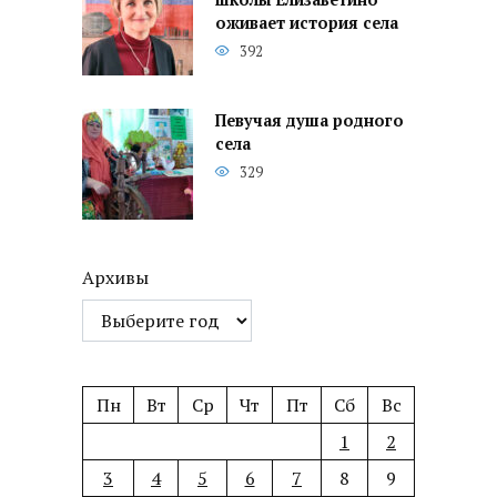
оживает история села
392
Певучая душа родного
села
329
Архивы
Пн
Вт
Ср
Чт
Пт
Сб
Вс
1
2
3
4
5
6
7
8
9